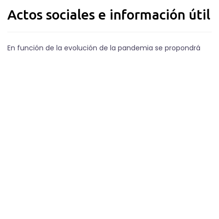
Actos sociales e información útil
En función de la evolución de la pandemia se propondrá
algún acto social en la jornada presencial (viernes, 22 de
octubre), no incluida en la matrícula. En este mismo
espacio se dará más información cuando se acerquen los
días de celebración del Congreso.
Descuento RENFE
Si alguien va a viajar mediante RENFE, en AVE o larga
distancia, la compañía colabora proporcionándonos
algunos descuentos. Por favor, contacta con nosotros si
estás interesado en saber si te puedes acoger a estos
descuentos y te facilitaremos el código:
congresocincoma@gmail.com